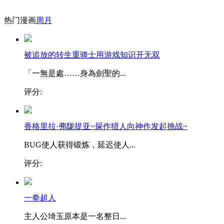
热门漫画
周
月
被追放的转生重骑士用游戏知识开无双
「一無是處……身為劍聖的...
评分:
香格里拉·弗陇提亚~屎作猎人向神作发起挑战~
BUG使人获得锻炼，延迟使人...
评分:
一拳超人
主人公埼玉原本是一名整日...