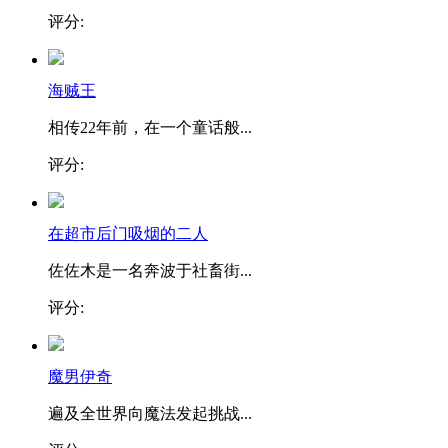
评分:
海贼王
相传22年前，在一个童话般...
评分:
在超市后门吸烟的二人
佐佐木是一名奔波于社畜街...
评分:
魔男伊奇
遍及全世界向魔法发起挑战...