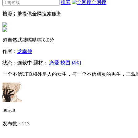
搜索
全网搜
搜漫引擎提供全网搜索服务
超自然武裝噹哒噹
8.0分
作者：
龙幸伸
状态：
连载中
题材：
恋爱
校园
科幻
一个不信UFO和外星人的女生，与一个不信幽灵的男生，三观
nuisan
发布数：
213