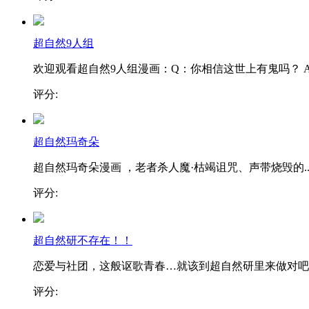
超自然9人组
欢迎观看超自然9人组漫画：Q：你相信这世上有鬼吗？ A.
评分:
超自然玛奇朵
超自然玛奇朵漫画 ，老者杀人魔·枯竭诅咒、声带烧毁的..
评分:
超自然研不存在！！
恋爱与社团，这般讴歌青春…就该到超自然研里来做对吧..
评分: