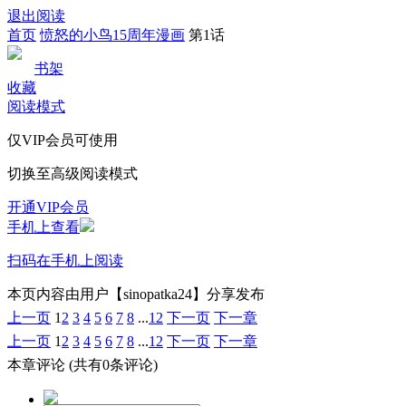
退出阅读
首页
愤怒的小鸟15周年漫画
第1话
书架
收藏
阅读模式
仅VIP会员可使用
切换至高级阅读模式
开通VIP会员
手机上查看
扫码在手机上阅读
本页内容由用户【sinopatka24】分享发布
上一页
1
2
3
4
5
6
7
8
...
12
下一页
下一章
上一页
1
2
3
4
5
6
7
8
...
12
下一页
下一章
本章评论
(共有0条评论)