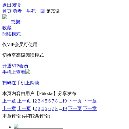
退出阅读
首页
勇者一生死一回
第75话
书架
收藏
阅读模式
仅VIP会员可使用
切换至高级阅读模式
开通VIP会员
手机上查看
扫码在手机上阅读
本页内容由用户【Füleske】分享发布
上一章
上一页
1
2
3
4
5
6
7
8
...
19
下一页
下一章
上一章
上一页
1
2
3
4
5
6
7
8
...
19
下一页
下一章
本章评论
(共有2条评论)