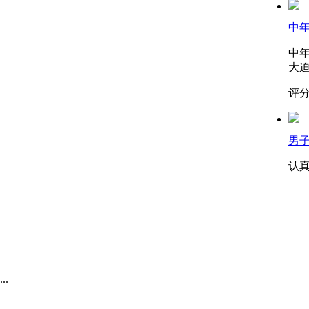
中
中
大迫
评分
男子
认
.