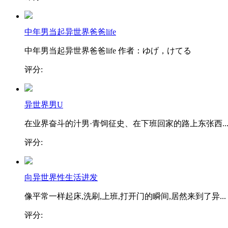
中年男当起异世界爸爸life
中年男当起异世界爸爸life 作者：ゆげ，けてる
评分:
异世界男U
在业界奋斗的汁男·青饲征史、在下班回家的路上东张西..
评分:
向异世界性生活进发
像平常一样起床,洗刷,上班,打开门的瞬间,居然来到了异...
评分: