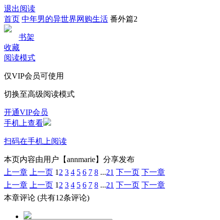
退出阅读
首页
中年男的异世界网购生活
番外篇2
书架
收藏
阅读模式
仅VIP会员可使用
切换至高级阅读模式
开通VIP会员
手机上查看
扫码在手机上阅读
本页内容由用户【annmarie】分享发布
上一章
上一页
1
2
3
4
5
6
7
8
...
21
下一页
下一章
上一章
上一页
1
2
3
4
5
6
7
8
...
21
下一页
下一章
本章评论
(共有12条评论)