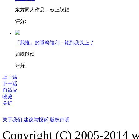
东方同人作品，献上祝福
评分:
「我推」的睡粉福利，轮到我头上了
如愿以偿
评分:
上一话
下一话
自适应
收藏
关灯
关于我们
建议与投诉
版权声明
Copyright (C) 2005-2014 