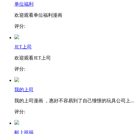
单位福利
欢迎观看单位福利漫画
评分:
JET上司
欢迎观看JET上司
评分:
我的上司
我的上司漫画 ，惠好不容易到了自己憧憬的玩具公司上...
评分:
献上祝福