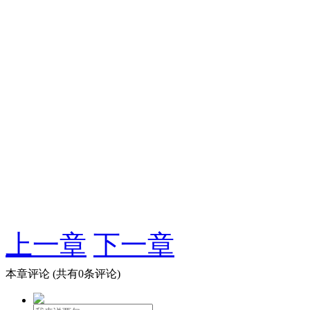
上一章
下一章
本章评论
(共有0条评论)