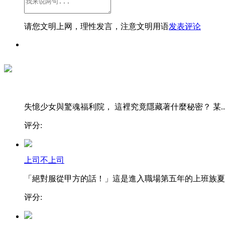
请您文明上网，理性发言，注意文明用语
发表评论
失憶少女與驚魂福利院， 這裡究竟隱藏著什麼秘密？ 某..
评分:
上司不上司
「絕對服從甲方的話！」這是進入職場第五年的上班族夏..
评分: