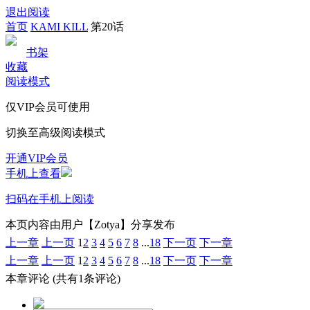
退出阅读
首页
KAMI KILL
第20话
书架
收藏
阅读模式
仅VIP会员可使用
切换至高级阅读模式
开通VIP会员
手机上查看
扫码在手机上阅读
本页内容由用户【Zotya】分享发布
上一章
上一页
1
2
3
4
5
6
7
8
...
18
下一页
下一章
上一章
上一页
1
2
3
4
5
6
7
8
...
18
下一页
下一章
本章评论
(共有1条评论)