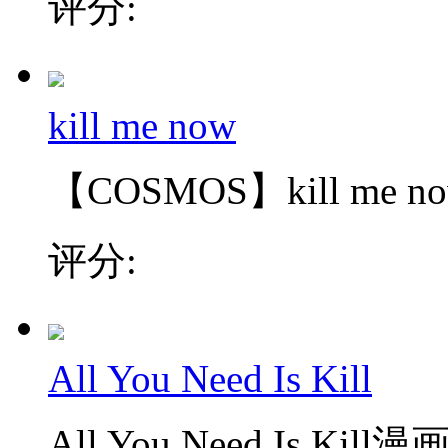
评分:
kill me now
【COSMOS】kill me n
评分:
All You Need Is Kill
All You Need Is Ki