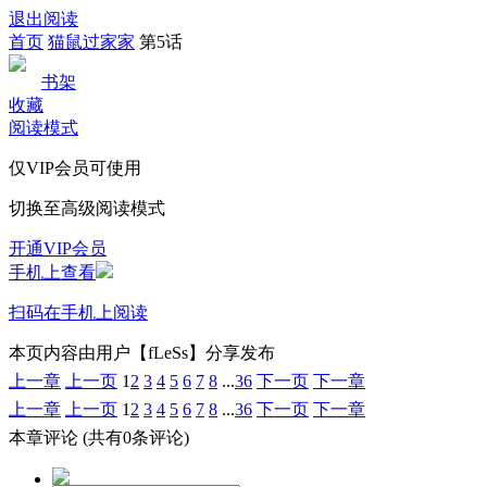
退出阅读
首页
猫鼠过家家
第5话
书架
收藏
阅读模式
仅VIP会员可使用
切换至高级阅读模式
开通VIP会员
手机上查看
扫码在手机上阅读
本页内容由用户【fLeSs】分享发布
上一章
上一页
1
2
3
4
5
6
7
8
...
36
下一页
下一章
上一章
上一页
1
2
3
4
5
6
7
8
...
36
下一页
下一章
本章评论
(共有0条评论)