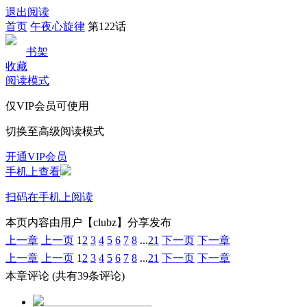
退出阅读
首页
午夜心旋律
第122话
书架
收藏
阅读模式
仅VIP会员可使用
切换至高级阅读模式
开通VIP会员
手机上查看
扫码在手机上阅读
本页内容由用户【clubz】分享发布
上一章
上一页
1
2
3
4
5
6
7
8
...
21
下一页
下一章
上一章
上一页
1
2
3
4
5
6
7
8
...
21
下一页
下一章
本章评论
(共有39条评论)