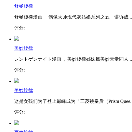
舒畅旋律
舒畅旋律漫画 ，偶像大师现代灰姑娘系列之五，讲诉成...
评分:
美妙旋律
レントゲンナイト漫画 ，美妙旋律姊妹篇美妙天堂同人...
评分:
美妙旋律
这是女孩们为了登上巅峰成为「三菱镜皇后（Prism Quee..
评分: