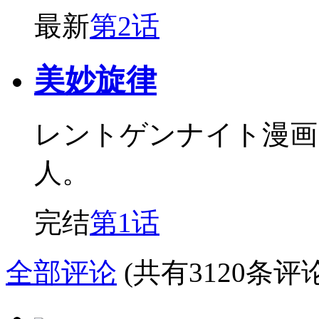
最新
第2话
美妙旋律
レントゲンナイト漫画
人。
完结
第1话
全部评论
(共有3120条评论