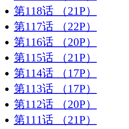
第118话
（21P）
第117话
（22P）
第116话
（20P）
第115话
（21P）
第114话
（17P）
第113话
（17P）
第112话
（20P）
第111话
（21P）