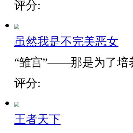
评分:
虽然我是不完美恶女
“雏宫”——那是为了培养.
评分:
王者天下