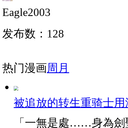
Eagle2003
发布数：
128
热门漫画
周
月
被追放的转生重骑士用
「一無是處……身為劍聖的