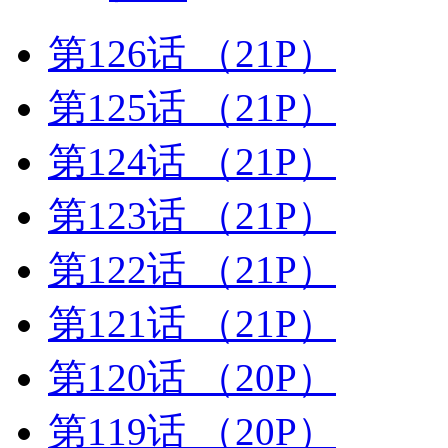
第126话
（21P）
第125话
（21P）
第124话
（21P）
第123话
（21P）
第122话
（21P）
第121话
（21P）
第120话
（20P）
第119话
（20P）