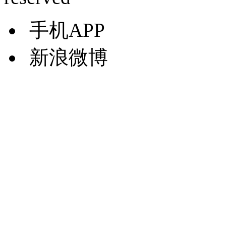
手机APP
新浪微博