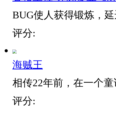
BUG使人获得锻炼，延迟
评分:
海贼王
相传22年前，在一个童话
评分: