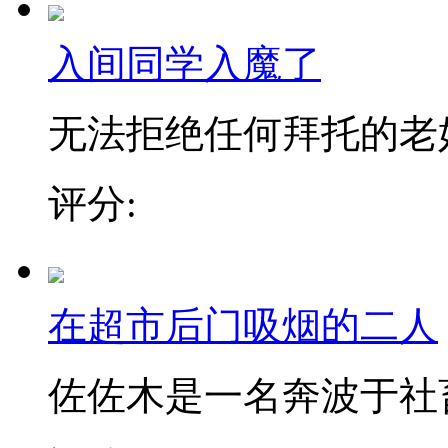
入间同学入魔了
无法拒绝任何拜托的老好人
评分:
在超市后门吸烟的二人
佐佐木是一名奔波于社畜街