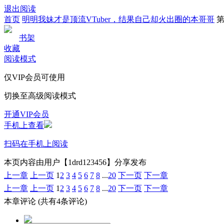
退出阅读
首页
明明我妹才是顶流VTuber，结果自己却火出圈的本哥哥
第
书架
收藏
阅读模式
仅VIP会员可使用
切换至高级阅读模式
开通VIP会员
手机上查看
扫码在手机上阅读
本页内容由用户【1drd123456】分享发布
上一章
上一页
1
2
3
4
5
6
7
8
...
20
下一页
下一章
上一章
上一页
1
2
3
4
5
6
7
8
...
20
下一页
下一章
本章评论
(共有4条评论)