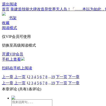
退出阅读
首页
靠建造技能大肆改造异世界无人岛！「……本以为如此，
书架
收藏
阅读模式
仅VIP会员可使用
切换至高级阅读模式
开通VIP会员
手机上查看
扫码在手机上阅读
上一章
上一页
1
2
3
4
5
6
7
8
...
19
下一页
下一章
上一章
上一页
1
2
3
4
5
6
7
8
...
19
下一页
下一章
本章评论
(共有1条评论)