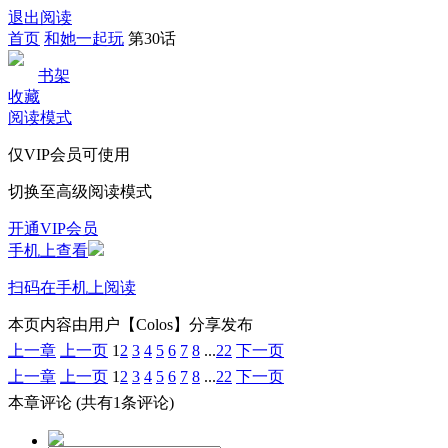
退出阅读
首页
和她一起玩
第30话
书架
收藏
阅读模式
仅VIP会员可使用
切换至高级阅读模式
开通VIP会员
手机上查看
扫码在手机上阅读
本页内容由用户【Colos】分享发布
上一章
上一页
1
2
3
4
5
6
7
8
...
22
下一页
上一章
上一页
1
2
3
4
5
6
7
8
...
22
下一页
本章评论
(共有1条评论)