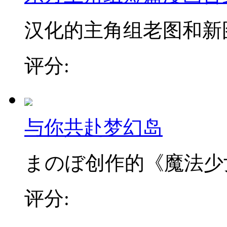
汉化的主角组老图和新图 
评分:
与你共赴梦幻岛
まのぼ创作的《魔法少女
评分: