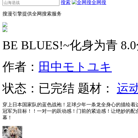
搜索
全网搜
搜漫引擎提供全网搜索服务
BE BLUES!~化身为青
8.
作者：
田中モトユキ
状态：
已完结
题材：
运
穿上日本国家队的蓝色战袍！足球少年一条龙全身心的描绘着
冠军为目标！！一对一的跃动感！门前的紧迫感！让绝妙的配
幕！