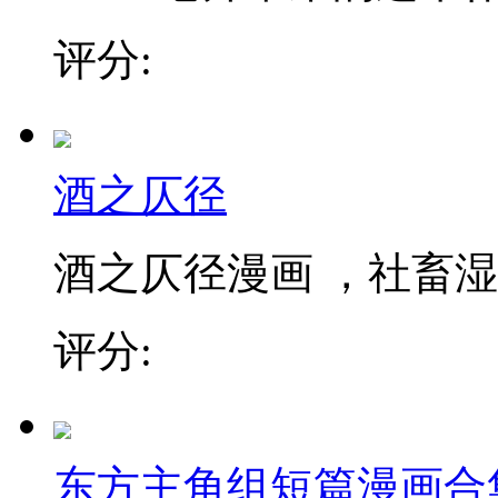
评分:
酒之仄径
酒之仄径漫画 ，社畜湿人
评分:
东方主角组短篇漫画合