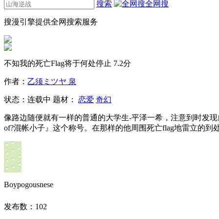
搜索
全网搜
搜漫引擎提供全网搜索服务
不知我的死亡Flag将于何处停止
7.2分
作者：
乙须ミツヤ 泉
状态：
连载中
题材：
恋爱
奇幻
像路边随便就有一样的普通的大学生-平泽一希，注意到时发现自
of?混帐小子』这个称号。在那样的他周围死亡flag地雷立
Boypogousnese
发布数：
102