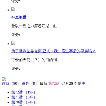
评分:
神魔换世
曾以一己之力席卷江湖、血...
评分:
为了拯救世界 能和亚人（我）度过事后的早晨吗？
可爱的天使（？）的目的到...
评分:
连载
（80）
番外
（9）
最新
第72话
04月26号
倒序
第72话
（19P）
第71话
（34P）
第70话
（24P）