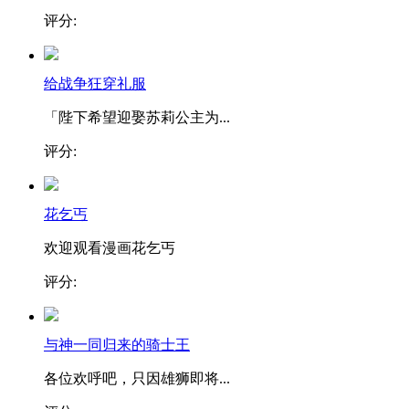
评分:
给战争狂穿礼服
「陛下希望迎娶苏莉公主为...
评分:
花乞丐
欢迎观看漫画花乞丐
评分:
与神一同归来的骑士王
各位欢呼吧，只因雄狮即将...