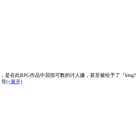
是在此RPG作品中屈指可数的讨人嫌，甚至被给予了『king?
，导
[+展开]