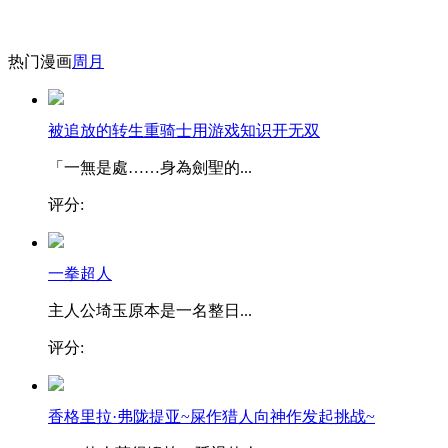
热门漫画
周
月
被追放的转生重骑士用游戏知识开无双
「一無是處……身為劍聖的...
评分:
一拳超人
主人公埼玉原本是一名整日...
评分:
香格里拉·弗陇提亚~屎作猎人向神作发起挑战~