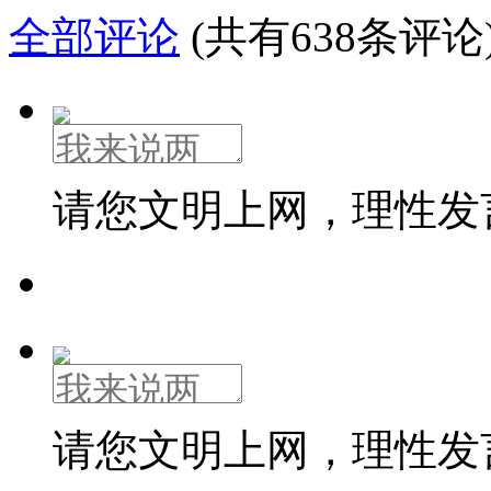
全部评论
(共有638条评论
请您文明上网，理性发
请您文明上网，理性发