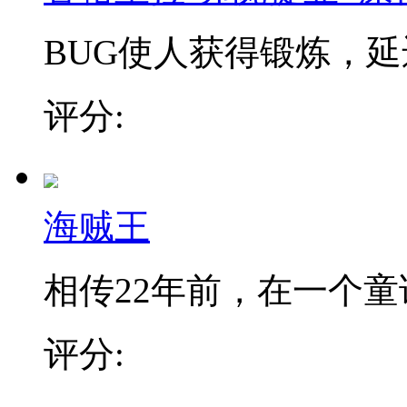
BUG使人获得锻炼，延迟
评分:
海贼王
相传22年前，在一个童话
评分: