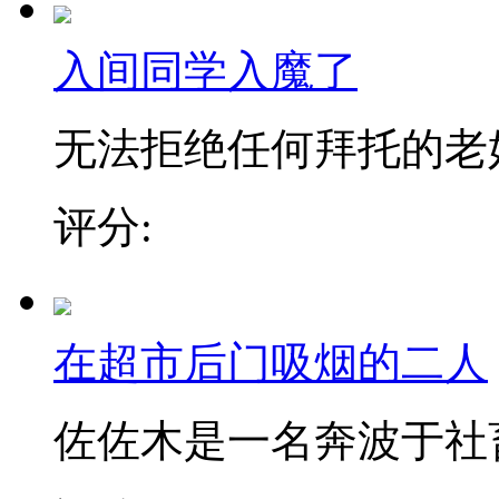
入间同学入魔了
无法拒绝任何拜托的老好人
评分:
在超市后门吸烟的二人
佐佐木是一名奔波于社畜街