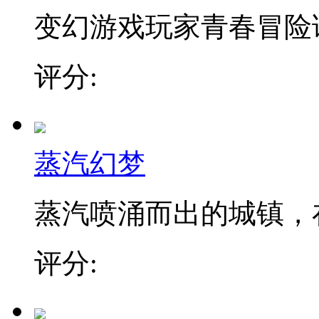
变幻游戏玩家青春冒险谭 
评分:
蒸汽幻梦
蒸汽喷涌而出的城镇，在发
评分: