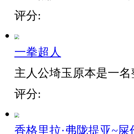
评分:
一拳超人
主人公埼玉原本是一名整日
评分:
香格里拉·弗陇提亚~屎