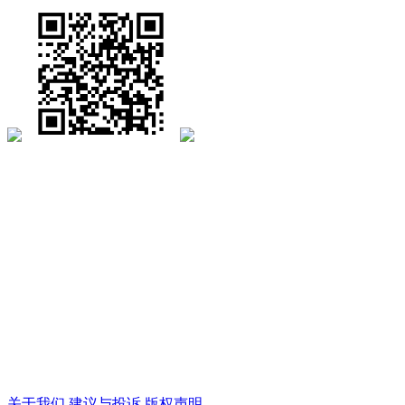
关于我们
建议与投诉
版权声明