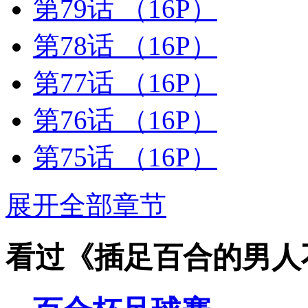
第79话
（16P）
第78话
（16P）
第77话
（16P）
第76话
（16P）
第75话
（16P）
展开全部章节
看过《插足百合的男人