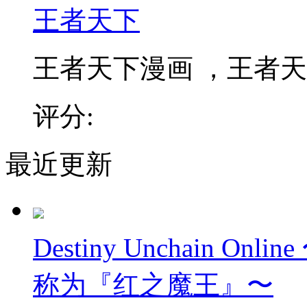
王者天下
王者天下漫画 ，王者天下
评分:
最近更新
Destiny Unchain 
称为『红之魔王』〜