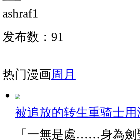
ashraf1
发布数：
91
热门漫画
周
月
被追放的转生重骑士用
「一無是處……身為劍聖的