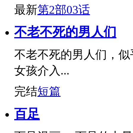
最新
第2部03话
不老不死的男人们
不老不死的男人们，似
女孩介入...
完结
短篇
百足