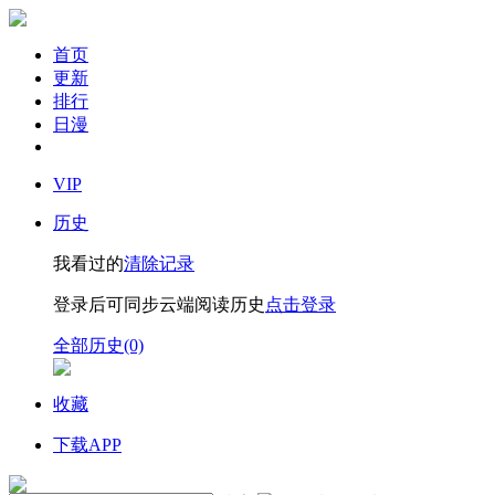
首页
更新
排行
日漫
VIP
历史
我看过的
清除记录
登录后可同步云端阅读历史
点击登录
全部历史(0)
收藏
下载APP