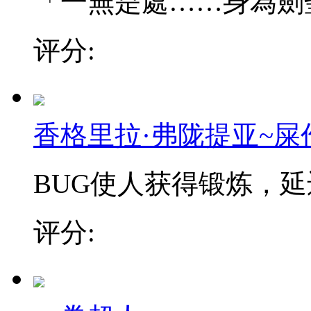
「一無是處……身為劍聖的
评分:
香格里拉·弗陇提亚~屎
BUG使人获得锻炼，延迟
评分: