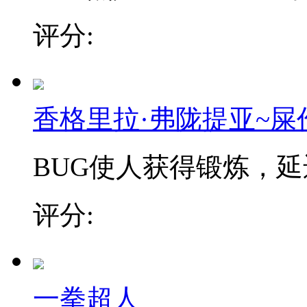
评分:
香格里拉·弗陇提亚~屎
BUG使人获得锻炼，延迟
评分:
一拳超人