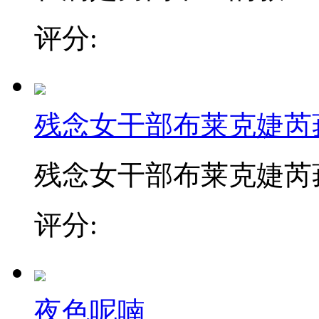
评分:
残念女干部布莱克婕芮
残念女干部布莱克婕芮菈小
评分:
夜色呢喃