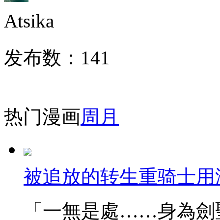
Atsika
发布数：
141
热门漫画
周
月
被追放的转生重骑士用
「一無是處……身為劍聖的