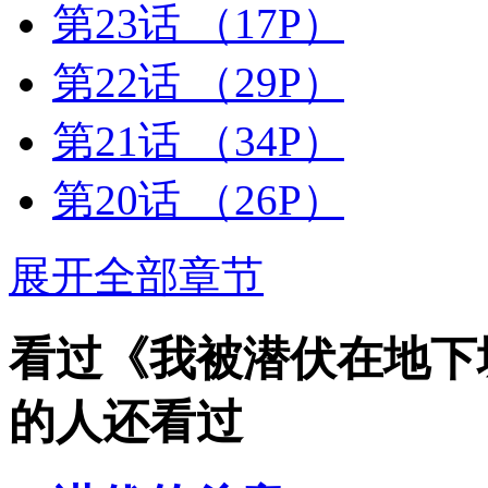
第23话
（17P）
第22话
（29P）
第21话
（34P）
第20话
（26P）
展开全部章节
看过《我被潜伏在地下
的人还看过