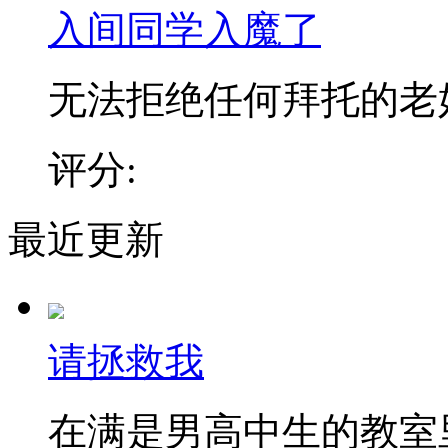
入间同学入魔了
无法拒绝任何拜托的老好人
评分:
最近更新
请拯救我
在满是男高中生的教室里，