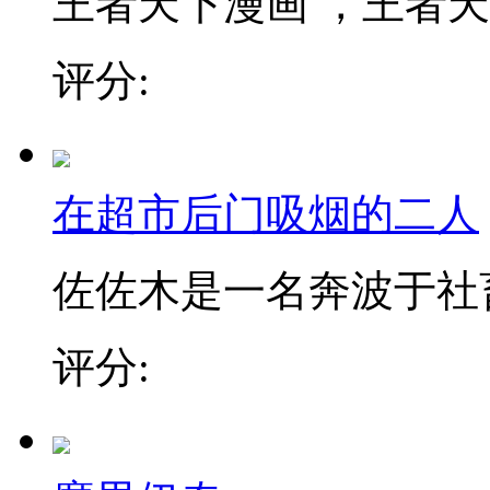
王者天下漫画 ，王者天下
评分:
在超市后门吸烟的二人
佐佐木是一名奔波于社畜街
评分: