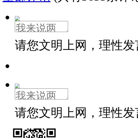
请您文明上网，理性发
请您文明上网，理性发