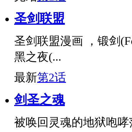
圣剑联盟
圣剑联盟漫画 ，锻剑(Forg
黑之夜(...
最新
第2话
剑圣之魂
被唤回灵魂的地狱咆哮