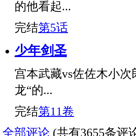
的他看起...
完结
第5话
少年剑圣
宫本武藏vs佐佐木小次
龙“的...
完结
第11卷
全部评论
(共有3655条评论