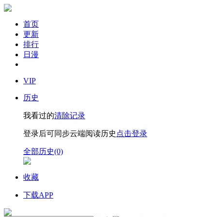
首页
更新
排行
日漫
VIP
历史
我看过的
清除记录
登录后可同步云端阅读历史
点击登录
全部历史(0)
收藏
下载APP