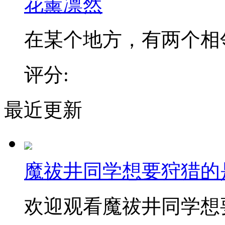
花薰凛然
在某个地方，有两个相邻的
评分:
最近更新
魔祓井同学想要狩猎的
欢迎观看魔祓井同学想要狩