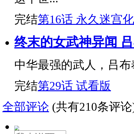
完结
第16话 永久迷宫
终末的女武神异闻 
中华最强的武人，吕布
完结
第29话 试看版
全部评论
(共有210条评论