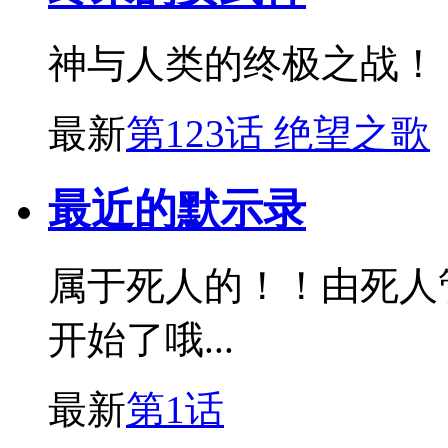
神与人类的终极之战！
最新
第123话 绝望之歌
最近的默示录
属于死人的！！由死人
开始了哦...
最新
第1话