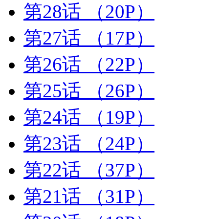
第28话
（20P）
第27话
（17P）
第26话
（22P）
第25话
（26P）
第24话
（19P）
第23话
（24P）
第22话
（37P）
第21话
（31P）