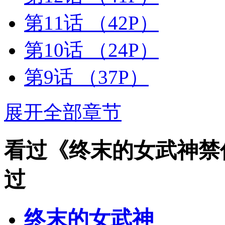
第11话
（42P）
第10话
（24P）
第9话
（37P）
展开全部章节
看过《终末的女武神禁
过
终末的女武神