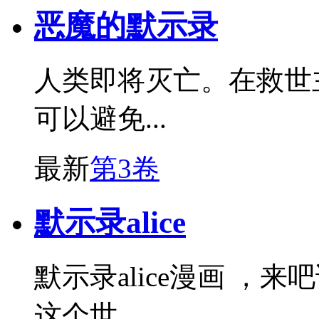
恶魔的默示录
人类即将灭亡。在救世
可以避免...
最新
第3卷
默示录alice
默示录alice漫画 
这个世...