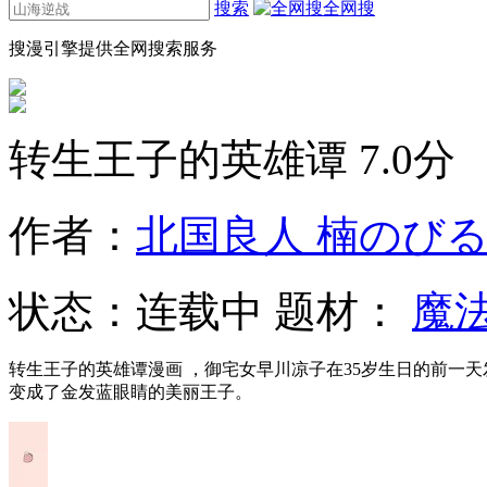
搜索
全网搜
搜漫引擎提供全网搜索服务
转生王子的英雄谭
7.0分
作者：
北国良人 楠のび
状态：
连载中
题材：
魔
转生王子的英雄谭漫画 ，御宅女早川凉子在35岁生日的前一
变成了金发蓝眼睛的美丽王子。