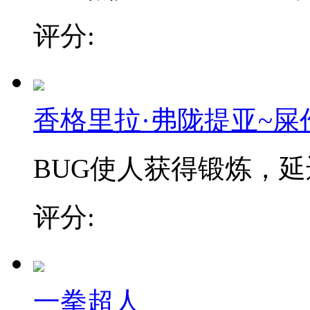
评分:
香格里拉·弗陇提亚~屎
BUG使人获得锻炼，延迟
评分:
一拳超人