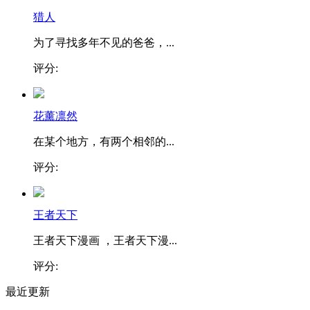
猎人
为了寻找多年不见的爸爸，...
评分:
花薰凛然
在某个地方，有两个相邻的...
评分:
王者天下
王者天下漫画 ，王者天下漫...
评分:
最近更新