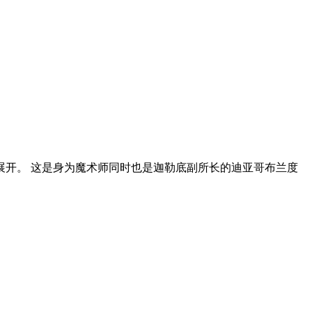
开。 这是身为魔术师同时也是迦勒底副所长的迪亚哥布兰度