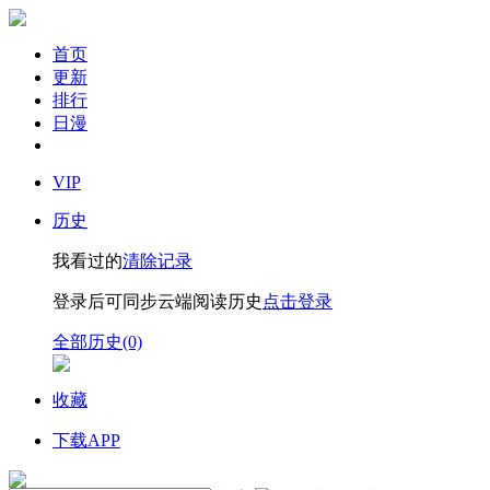
首页
更新
排行
日漫
VIP
历史
我看过的
清除记录
登录后可同步云端阅读历史
点击登录
全部历史(0)
收藏
下载APP