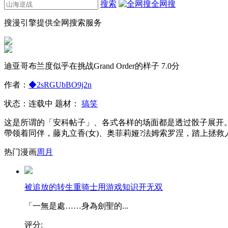
搜索
全网搜
搜漫引擎提供全网搜索服务
迪亚哥布兰度似乎在挑战Grand Order的样子
7.0分
作者：
◆2sRGUbBO9j2n
状态：
连载中
题材：
搞笑
这是所谓的「安科帖子」、各式各样的场面都是透过骰子展开
帶领着同伴，藤丸立香(女)、奥菲莉娅?法姆索罗涅，踏上拯救
热门漫画
周
月
被追放的转生重骑士用游戏知识开无双
「一無是處……身為劍聖的...
评分: